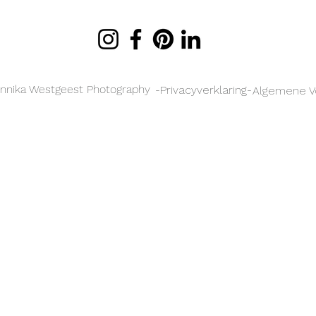
nnika Westgeest Photography
-Privacyverklaring-
Algemene V